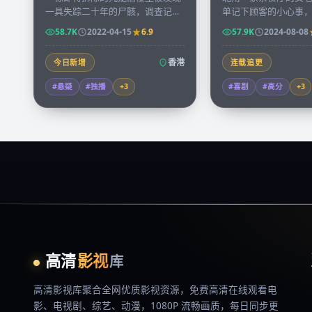
一具失踪二十年的尸骸，调查记者
单记下顾客的小心事
凭着发黄的房屋契约逐层走访租
句子悄悄被一位常客
58.7K
2022-04-15
6.9
57.9K
2024-08-08
户，揭开一段被忽略的城市秘史。
成书，引发全港回响
香港
今日新增
连载追更
#悬疑
#独播
+
3
#喜剧
#高分
+
3
高清
影视
库
高清影视库
聚合全网优质影视资源，
免费高清在线观看
电
影、电视剧、综艺、动漫，1080P 流畅画质，每日同步更