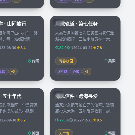
59:04
99:57
 · 山间旅行
月球轨道 · 第七任务
CN
百年阿里山小火车一路
人类登月的第七次任务因为氧气泄
峰，每一站都邀请一位
漏被迫缩短，三位宇航员在十六小
聊自己留在山里的理
时倒计时里必须维修飞船同时完成
023-08-30
8.4
82.9K
2024-03-22
7.8
景与人物相互照亮。
一项关键的地外勘察。
台湾
美国
青春校园
杜比
+
3
#科幻
#4K
+
3
69:14
97:58
· 五十年代
海风信件 · 跨海寻爱
KR
纽约皇后区一个黑帮家
渔家少女把写给亡兄的信塞进玻璃
里完成从街头小队到金
瓶投入大海，五年后竟收到一封来
身，三代人付出的代价
自釜山的回信，跨海展开的笔友关
022-09-30
8.2
79.3K
2022-12-23
8.5
系慢慢把两颗孤独的心拉近。
美国
韩国
无广告