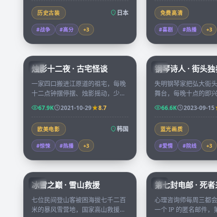
日本
历史古装
免费高清
#战争
#高分
+
3
#喜剧
#热播
+
3
99:25
烛影十二夜 · 古宅怪谈
钢琴诗人 · 街头独
KR
KR
一家四口搬进江原道的祖宅，每晚
失明钢琴家把弘大街
十二点钟摆停摆、烛影摇动，少女
舞台，每晚十点的即
在阁楼里发现了不属于这个时代的
一位独自旅行的小说
67.9K
2021-10-29
8.7
66.6K
2023-09-15
日记，连续十二夜，故事走向无人
乐谱与文字之间慢慢
预料。
韩国
欧美电影
蓝光画质
#惊悚
#热播
+
3
#爱情
#院线
+
3
99:34
冰雪之巅 · 雪山救援
第七封电邮 · 死
CN
KR
七位民间登山客被困海拔七千二百
心理咨询师每周三都
米的暴风雪营地，国家高山救援队
一个 IP 的匿名邮件