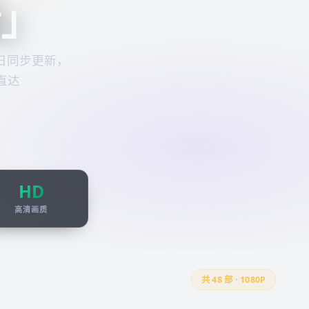
看
」
日同步更新，
直达
HD
高清画质
共
48
部 · 1080P