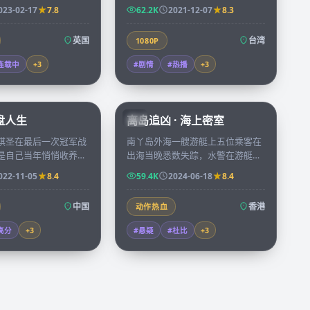
每天的日志逐渐被某种
三十年，新一代年轻人决定用纪录
023-02-17
7.8
62.2K
2021-12-07
8.3
量重写。
片把母亲的航海日志重新呈现。
英国
台湾
1080P
连载中
+
3
#剧情
#热播
+
3
91:43
92:58
棋盘人生
离岛追凶 · 海上密室
HK
棋圣在最后一次冠军战
南丫岛外海一艘游艇上五位乘客在
是自己当年悄悄收养却
出海当晚悉数失踪，水警在游艇舱
弟子，一局棋下了三十
底的一个密室里找到唯一的线索，
022-11-05
8.4
59.4K
2024-06-18
8.4
不重要。
是一张被烧了一半的地图。
中国
香港
动作热血
高分
+
3
#悬疑
#杜比
+
3