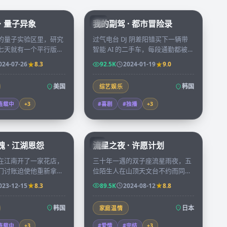
99:49
56:16
· 量子异象
我的副驾 · 都市冒险录
KR
的量子实验区里，研究
过气电台 DJ 阴差阳错买下一辆带
七天就有一个平行版本
智能 AI 的二手车，每段通勤都被
在镜中，七个版本即将
AI 「指点人生」搅得鸡飞狗跳，最
024-07-26
8.3
92.5K
2024-01-19
9.0
时间线开始崩塌。
后却也找回久违的勇气与心动。
美国
韩国
综艺娱乐
连载中
+
3
#喜剧
#独播
+
3
99:48
99:55
 · 江湖恩怨
流星之夜 · 许愿计划
JP
在江南开了一家花店，
三十年一遇的双子座流星雨夜，五
门讨账迫使他重新拿起
位陌生人在山顶天文台不约而同许
束玫瑰背后都藏着一桩
下同一个心愿，第二天他们发现彼
023-12-15
8.3
89.5K
2024-08-12
8.8
。
此命运被无形丝线连接。
韩国
日本
家庭温情
连载中
+
3
#爱情
#完结
+
3