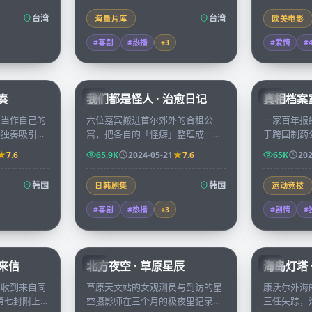
台湾
台湾
海量片库
欧美电影
#喜剧
#热播
+
3
#爱情
#
67:32
66:08
奏
我们都是怪人 · 治愈日记
真相档案室
KR
CN
头当作自己的
六位嘉宾搬进首尔郊外的合租公
一家百年报
兴独奏吸引了
寓，把各自的「怪癖」整理成一档
于跨国制药
编辑，二人在
真人秀，从凌晨三点的辣炒年糕到
们在六个月
7.6
65.9K
2024-05-21
7.6
65K
202
靠近。
午夜的占星派对，治愈观众也治愈
一份档案变
彼此。
闻。
韩国
韩国
日韩剧集
运动竞技
#喜剧
#热播
+
3
#剧情
#
99:14
99:01
者来信
北方夜空 · 草原星辰
海岛灯塔 
CN
CN
会收到来自同
草原天文站的女观测员与到访的星
康沃尔外海
，第七封附上
空摄影师在三个月的极夜里记录北
三任失踪，