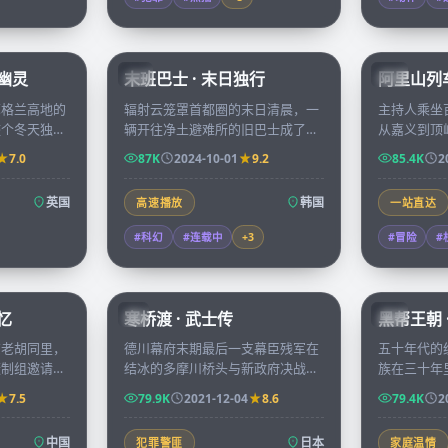
99:39
99:15
堡幽灵
末班巴士 · 末日独行
阿里山列车
KR
TW
苏格兰高地的
辐射云笼罩首都圈的末日清晨，一
主持人乘坐
整个冬天独自
辆开往净土避难所的旧巴士成了七
从嘉义到顶
钟声响起时，
位陌生人最后的方舟，途中每一站
当地年轻人
7.0
87K
2024-10-01
9.2
85.4K
2
里唯一的住
都让他们必须重新评估彼此。
由，沿途风
英国
韩国
高速播放
一站直达
#科幻
#连载中
+
3
#冒险
#
99:17
99:29
忆
寒桥渡 · 武士传
黑帮王朝 
JP
CN
京老胡同里，
德川幕府末期最后一支幕臣残军在
五十年代的
摄制组邀请讲
结冰的多摩川桥头与新政府决战，
族在三十年
后一件事」，
桥北桥南的两位青年武士曾是少年
融帝国的转
7.5
79.9K
2021-12-04
8.6
79.4K
2
的微缩拓本。
时同窗，今日却生死相对。
远超想象。
中国
日本
犯罪警匪
家庭温情