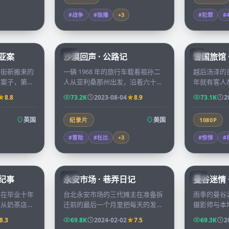
#战争
#独播
+
3
#犯罪
#
68:22
99:40
利亚案
沙漠回声 · 公路记
雪国旅馆 
CN
JP
克街新搬来的
一辆 1968 年的旅行车载着祖孙二
越后汤泽的
的案子，第一
人从亚利桑那州出发，沿着六十六
年就有客人
室中的贵族尸
号公路一路开往海岸，沙漠回声里
综艺组前去
8.8
73.2K
2023-08-04
8.9
73.1K
2
季的迷雾。
夹着祖父年轻时的所有遗憾。
了一位无人
英国
美国
纪录片
1080P
#冒险
#杜比
+
3
#惊悚
#
70:38
99:47
春纪事
永安市场 · 巷弄日记
曼谷迷情 
TW
CN
友在毕业十年
台北永安市场的三代摊主在准备拆
雨季的曼谷
，从奶茶店到
迁前的最后一个月里把每天的发生
摄影师与本
时间慢慢交还
写进市场广播，喜怒哀乐都被巷弄
过后的同一
8.3
69.8K
2024-02-02
7.5
69.3K
2
话。
的烟火气一一收纳。
天他递出了