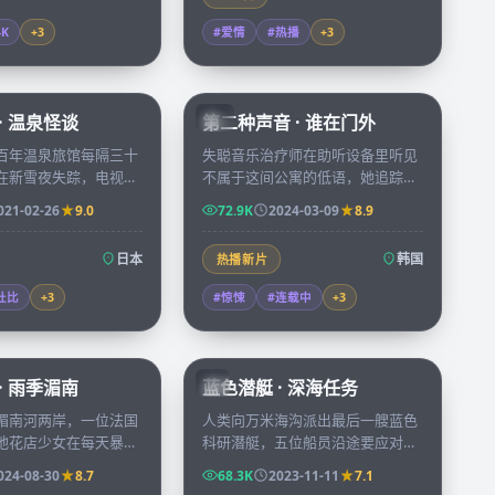
4K
+
3
#爱情
#热播
+
3
99:36
72:34
· 温泉怪谈
第二种声音 · 谁在门外
KR
百年温泉旅馆每隔三十
失聪音乐治疗师在助听设备里听见
在新雪夜失踪，电视台
不属于这间公寓的低语，她追踪声
探访却发现镜头里多出
源走进废弃录音棚，发现自己十年
021-02-26
9.0
72.9K
2024-03-09
8.9
认识的「住客」。
前的失踪记录被人重新打开。
日本
韩国
热播新片
杜比
+
3
#惊悚
#连载中
+
3
99:03
45:53
· 雨季湄南
蓝色潜艇 · 深海任务
JP
湄南河两岸，一位法国
人类向万米海沟派出最后一艘蓝色
地花店少女在每天暴雨
科研潜艇，五位船员沿途要应对未
座桥头偶遇七次，第八
知声纳源、突发洋流和彼此过去的
024-08-30
8.7
68.3K
2023-11-11
7.1
想留下来的理由。
秘密。