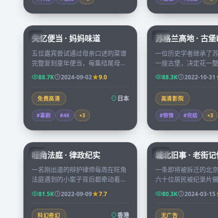
59:19
失忆便当 · 妈妈味道
苏格兰高地 · 古
JP
CN
五位嘉宾尝试通过母亲口述的菜谱
一位历史学者继承了
完整复刻童年便当，每集结尾母亲
一座古堡，决定花一
会蒙眼试吃，给出最严苛却最温柔
整理藏书，第一夜的
88.7K
2024-09-02
9.0
88.3K
2022-10-31
的打分。
她意识到自己并非堡
客。
日本
免费高清
高清影院
#喜剧
#4K
+
3
#惊悚
#完结
+
3
45:15
旺角法庭 · 律政纪实
城北旧事 · 老街记
HK
CN
一名刚出道的辩护律师每周在旺角
一条即将被拆迁的北
法庭遇到的小案子背后都牵动着一
六十位居民被纪录片
条社会议题，三十集案件累积成一
述各自最难忘的「最
81.5K
2022-09-09
7.7
80.3K
2024-03-15
份属于香港当代的法律观察。
每一件都是城市记忆
香港
科幻奇幻
无广告