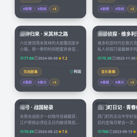
#剧情
#院线
+
3
#剧情
#院线
+
3
58:31
厨神归来 · 米其林之路
雾都侦探 · 维多
KR
CN
六位曾闯荡米其林的大厨重回家乡
维多利亚时代伦敦贝
小镇，用一季的时间把废弃食堂改
私人侦探只接最棘手
造成全城排队的小馆，每集都有一
案就是一具被困在密
77.8K
2024-06-08
7.2
75.3K
2023-11-30
次让人鼻酸的味觉回忆。
体，沿途铺出整整一
韩国
完结剧集
音乐歌舞
#喜剧
#高分
+
3
#悬疑
#高分
+
3
99:04
暗号 · 战国秘录
西门町日记 · 青
JP
TW
关原合战前夕一封暗号信被截获，
西门町的五位中学好
江户密探必须在五日内破译笺纸上
后约定每月聚会一次
的图谱，否则东军主帅会被反间计
酒馆，他们用十二集
70.9K
2024-08-23
7.0
70K
2023-09-19
逼入死地。
彼此当年欠下的一句