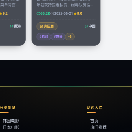
，菜单背面的
年截获跨国走私货，缉毒队员循着
抄录下来出版
一枚不起眼的硬币追到金三角，揭
9.2
55.2K
2023-06-21
9.0
。
开十年前未结的旧案。
香港
中国
经典回顾
#犯罪
#热播
+
3
分类浏览
站内入口
韩国电影
首页
日本电影
热门推荐