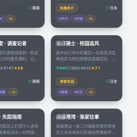
泰国
日本
热播新片
4K
+
3
#科幻
#完结
+
3
50:05
73:38
 · 调查记者
春日骑士 · 校园追风
JP
纸的调查组接到一桩关
高中自行车社的最后一位部员决定
公司的匿名爆料，记者
单枪匹马把社团带回县赛冠军，每
里跨越四个州查证，把
天往返六十公里的训练把胆怯少年
3-07-07
6.8
64K
2022-04-02
7.1
成一条改变法律的新
磨成全县瞩目的风之骑士。
美国
日本
青春校园
独播
+
3
#喜剧
#杜比
+
3
99:30
99:55
· 失踪指南
高雄港湾 · 渔家往事
TW
的孤岛上灯塔守人连续
高雄港边一座三代捕鱼世家的母亲
海事局派出一对师徒守
在丈夫出海未归后独自把渔船开了