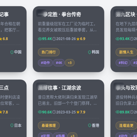
45:51
96:07
漂记事
一拳定胜 · 拳台传奇
第九区块 
KR
CN
青年合租在朝
前重量级冠军在工厂沦为临时工，
在地下九层
里，把客厅当
看见养女被欺压后重披拳套，从地
员发现每隔
成会议室，记
下擂台一路打回亚锦赛擂主，每一
的自己出现
6.8
95.4K
2021-08-26
6.9
93.4K
2
次崩溃与重
拳都是为家人讨回的尊严。
相遇时，主
中国
韩国
热门排行
剧情人生
#动作
#4K
+
3
#科幻
#
52:28
99:41
晨三点
黑帮往事 · 江湖余波
拳头与玫瑰
HK
KR
小时便利店凌
昔日黑帮大佬刑满归来发现江湖早
退役特种兵
几位常客，每
已易主，旧部一个个登门祭拜，他
旧日仇家上
眠故事换取一
在四十八小时内必须决定是退出还
拳头，每一
7.8
90.6K
2023-03-25
7.9
89.8K
2
是再造一段新江湖。
未了的恩怨
日本
香港
悬疑推理
连载追更
#犯罪
#热播
+
3
#动作
#