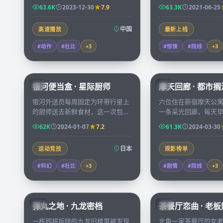
在零下四十度的环境中展开五十六
了一张多年前失踪学
63.6K
2023-12-30
7.9
63.3K
2021-06-25
小时的极限营救。
被迫重新打开尘封的
中国
高速播放
最新上线
#动作
#杜比
+
3
#惊悚
#院线
+
3
59:46
银河便当盒 · 星际厨师
摩天回廊 · 都市搁
JP
JP
银河外送员每周固定为环带行星上
六位住在新宿摩天公
的厨师送去新鲜食材，这一次包裹
一条采光回廊，每天
里藏着一封不知名星球的求救信，
他们慢慢拼凑出彼此
62K
2024-01-07
7.2
61.3K
2024-03-30
她决定改道偏航。
秘人生。
日本
运动竞技
观影榜单
#科幻
#杜比
+
3
#剧情
#院线
+
3
99:59
弹丸之地 · 九龙密档
茶餐厅恋曲 · 老
HK
HK
一栋即将拆除的九龙旧楼里被发现
北角一家茶餐厅的女