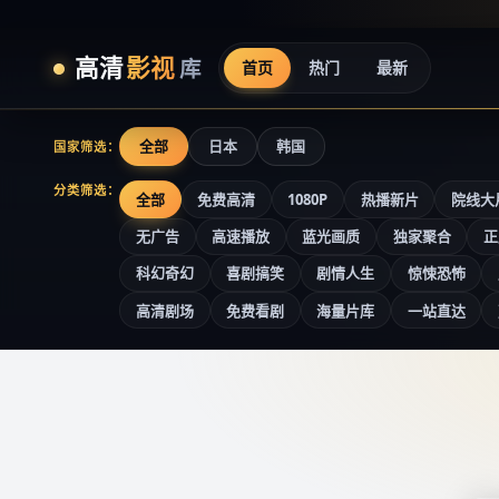
高清
影视
库
首页
热门
最新
全部
日本
韩国
国家筛选：
分类筛选：
全部
免费高清
1080P
热播新片
院线大
无广告
高速播放
蓝光画质
独家聚合
正
科幻奇幻
喜剧搞笑
剧情人生
惊悚恐怖
高清剧场
免费看剧
海量片库
一站直达
高清影视库