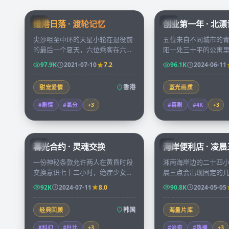
99:24
维港日落 · 渡轮记忆
创业第一年 · 北
HK
CN
尖沙咀至中环的天星小轮在退役前
五位来自不同城市的
的最后一个夏天，六位乘客在六段
阳一处三十平的公寓
日落里说出彼此守了几十年的秘
成办公室，把厨房当
97.9K
2021-07-10
7.2
96.1K
2024-06-11
密，渡轮也写完了它的告别诗。
录创业第一年的每一
启。
香港
甜宠爱情
蓝光画质
#剧情
#高分
+
3
#喜剧
#4K
+
3
99:50
暮光合约 · 灵魂交换
海岸便利店 · 凌
KR
JP
一份神秘条款允许两人在黄昏时段
湘南海岸边的二十四
交换意识七十二小时，绝症少女与
晨三点会出现固定的
亡命赌徒签下契约，谁也没想到那
个人都带着各自的失
92K
2024-07-11
8.0
90.8K
2024-05-05
是一桩跨越生死的精密阴谋。
杯关东煮的温度。
韩国
经典回顾
海量片库
#科幻
#杜比
+
3
#治愈
#热播
+
3